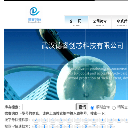
武汉德睿创芯科技有限公司
模糊查询
精确查
库存搜索：
欲查询以下型号的信息，请在上面搜索框中输入该型号，搜索一下：
按字母快速检索：
A
B
C
D
E
F
G
H
I
J
K
按数字快速检索：
0
1
2
3
4
5
6
7
8
9