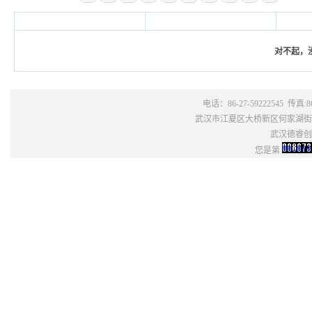
对不起，
电话：86-27-59222545 传真:86
武汉市江夏区大桥新区何家湖街6号
武汉德睿创芯
您是第